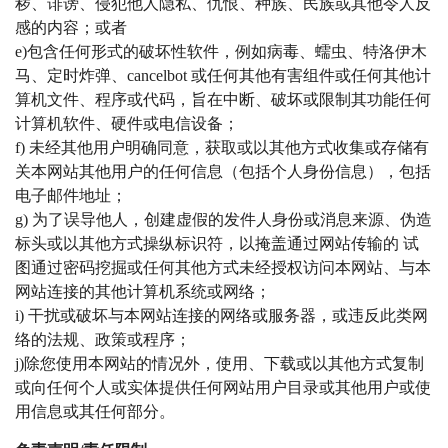
秽、诽谤、侵犯他人隐私、仇恨、种族、民族或其他令人反
感的内容；
或者
e)包含任何形式的破坏性软件，例如病毒、蠕虫、特洛伊木
马、定时炸弹、cancelbot 或任何其他有害组件或任何其他计
算机文件、程序或代码，旨在中断、破坏或限制其功能任何
计算机软件、硬件或电信设备；
f) 未经其他用户明确同意，获取或以其他方式收集或存储有
关本网站其他用户的任何信息（包括个人身份信息），包括
电子邮件地址；
g) 为了误导他人，创建虚假的发件人身份或消息来源、伪造
标头或以其他方式操纵标识符，以掩盖通过网站传输的
试
图通过密码挖掘或任何其他方式未经授权访问本网站、与本
网站连接的其他计算机系统或网络；
i) 干扰或破坏与本网站连接的网络或服务器，或违反此类网
络的法规、政策或程序；
j)除
您使用本网站的情况外，使用、下载或以其他方式复制
或向任何个人或实体提供任何网站用户目录或其他用户或使
用信息或其任何部分。