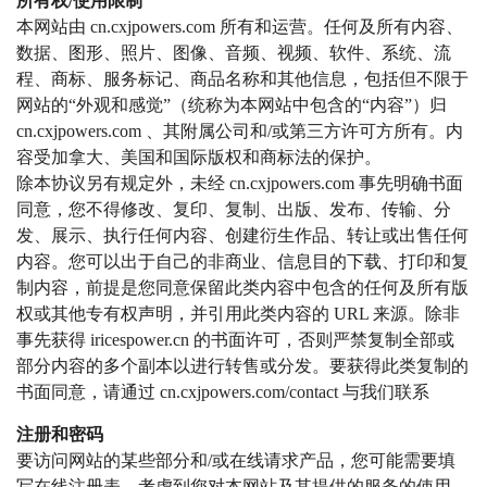
所有权/使用限制
本网站由 cn.cxjpowers.com 所有和运营。任何及所有内容、
数据、图形、照片、图像、音频、视频、软件、系统、流
程、商标、服务标记、商品名称和其他信息，包括但不限于
网站的“外观和感觉”（统称为本网站中包含的“内容”）归
cn.cxjpowers.com 、其附属公司和/或第三方许可方所有。内
容受加拿大、美国和国际版权和商标法的保护。
除本协议另有规定外，未经 cn.cxjpowers.com 事先明确书面
同意，您不得修改、复印、复制、出版、发布、传输、分
发、展示、执行任何内容、创建衍生作品、转让或出售任何
内容。您可以出于自己的非商业、信息目的下载、打印和复
制内容，前提是您同意保留此类内容中包含的任何及所有版
权或其他专有权声明，并引用此类内容的 URL 来源。除非
事先获得 iricespower.cn 的书面许可，否则严禁复制全部或
部分内容的多个副本以进行转售或分发。要获得此类复制的
书面同意，请通过 cn.cxjpowers.com/contact 与我们联系
注册和密码
要访问网站的某些部分和/或在线请求产品，您可能需要填
写在线注册表。
考虑到您对本网站及其提供的服务的使用，