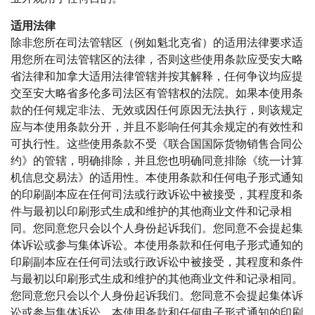
适用法律
除非您所在司法管辖区（例如魁北克省）的适用法律要求适
用您所在司法管辖区的法律，否则这些使用条款应受安大略
省法律和加拿大适用法律管辖并按其解释，任何争议均应提
交至安大略省多伦多司法区有管辖权的法院。
如果本使用条
款的任何规定非法、无效或因任何原因无法执行，则该规定
应与本使用条款分开，并且不影响任何其余规定的有效性和
可执行性。
这些使用条款不受《联合国国际货物销售合同公
约》的管辖，
明确排除，并且您也明确同意排除《统一计算
机信息交易法》的适用性。
本使用条款和任何电子形式通知
的印刷副本应在任何司法或行政诉讼中被接受，其程度和条
件与最初以印刷形式生成和维护的其他商业文件和记录相
同。
您同意您只会以个人身份起诉我们。
您同意不会提起集
体诉讼或参与集体诉讼。
本使用条款和任何电子形式通知的
印刷副本应在任何司法或行政诉讼中被接受，其程度和条件
与最初以印刷形式生成和维护的其他商业文件和记录相同。
您同意您只会以个人身份起诉我们。
您同意不会提起集体诉
讼或参与集体诉讼。
本使用条款和任何电子形式通知的印刷