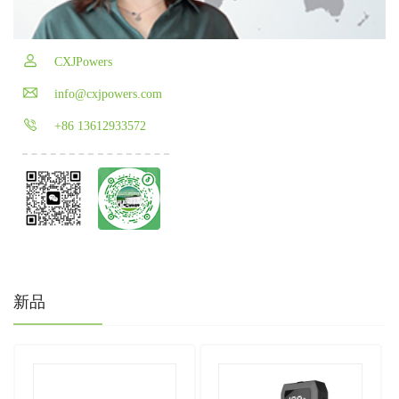
CXJPowers
info@cxjpowers.com
+86 13612933572
新品