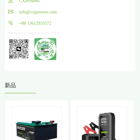
CXJPowers
info@cxjpowers.com
+86 13612933572
新品